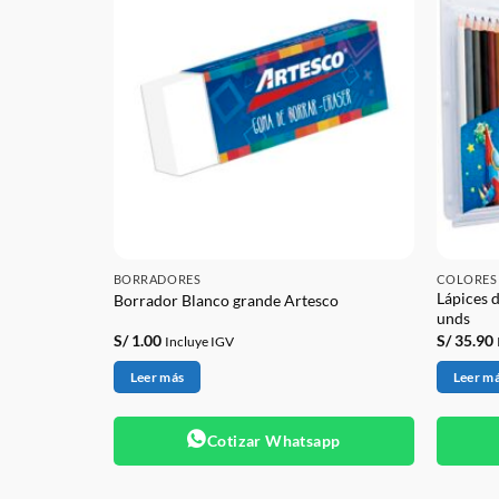
BORRADORES
COLORES
Lápices 
 x 6 Colores
Borrador Blanco grande Artesco
unds
S/
1.00
S/
35.90
Incluye IGV
Leer más
Leer m
app
Cotizar Whatsapp