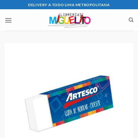
Saltar
DELIVERY A TODO LIMA METROPOLITANA
al
contenido