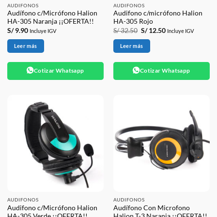
AUDIFONOS
AUDIFONOS
Audífono c/Micrófono Halion
Audifono c/micrófono Halion
HA-305 Naranja ¡¡OFERTA!!
HA-305 Rojo
El
El
S/
9.90
S/
32.50
S/
12.50
Incluye IGV
Incluye IGV
precio
precio
original
actual
Leer más
Leer más
era:
es:
S/ 32.50.
S/ 12.50.
Cotizar Whatsapp
Cotizar Whatsapp
AUDIFONOS
AUDIFONOS
Audifono c/Micrófono Halion
Audífono Con Microfono
HA-305 Verde ¡¡OFERTA!!
Halion T-3 Naranja ¡¡OFERTA!!