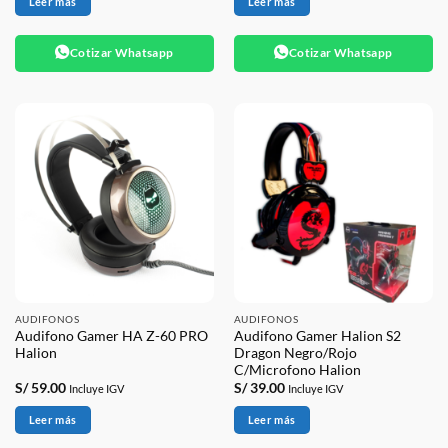
Leer más
Leer más
Cotizar Whatsapp
Cotizar Whatsapp
AUDIFONOS
AUDIFONOS
Audifono Gamer HA Z-60 PRO
Audifono Gamer Halion S2
Halion
Dragon Negro/Rojo
C/Microfono Halion
S/
59.00
S/
39.00
Incluye IGV
Incluye IGV
Leer más
Leer más