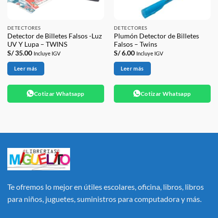
DETECTORES
DETECTORES
Detector de Billetes Falsos -Luz
Plumón Detector de Billetes
UV Y Lupa – TWINS
Falsos – Twins
S/
35.00
S/
6.00
Incluye IGV
Incluye IGV
Leer más
Leer más
Cotizar Whatsapp
Cotizar Whatsapp
Te ofremos lo mejor en útiles escolares, oficina, libros, libros
para niños, juguetes, suministros para computadora y más.