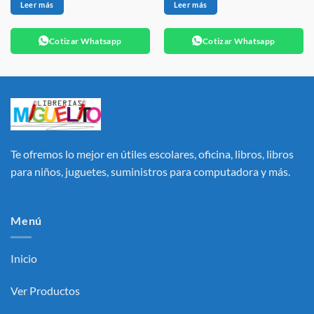
original
actual
Leer más
Leer más
era:
es:
S/ 44.90.
S/ 36.90.
Cotizar Whatsapp
Cotizar Whatsapp
Te ofremos lo mejor en útiles escolares, oficina, libros, libros
para niños, juguetes, suministros para computadora y más.
Menú
Inicio
Ver Productos