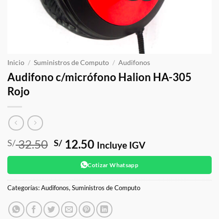
Inicio
/
Suministros de Computo
/
Audifonos
Audifono c/micrófono Halion HA-305
Rojo
El
El
32.50
12.50
S/
S/
Incluye IGV
precio
precio
original
actual
Cotizar Whatsapp
era:
es:
S/ 32.50.
S/ 12.50.
Categorías:
Audifonos
,
Suministros de Computo