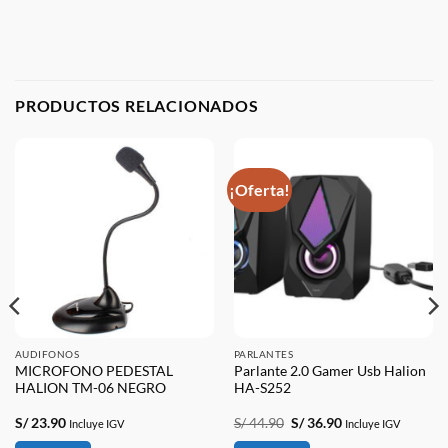
PRODUCTOS RELACIONADOS
¡Oferta!
AUDIFONOS
PARLANTES
MICROFONO PEDESTAL
Parlante 2.0 Gamer Usb Halion
HALION TM-06 NEGRO
HA-S252
El
El
S/
23.90
S/
44.90
S/
36.90
Incluye IGV
Incluye IGV
precio
precio