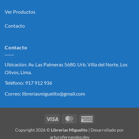
Ver Productos
Contacto
Contacto
Ubicación: Av. Las Palmeras 5680. Urb. Villa del Norte, Los
Olivos, Lima.
Teléfono: 917 912 936
Correo: libreriasmiguelito@gmail.com
Visa
MasterCard
American
Express
Copyright 2026 ©
Librerias Miguelito
| Desarrollado por
arturofernandez.dev