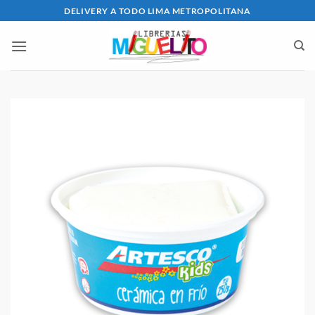
Saltar
DELIVERY A TODO LIMA METROPOLITANA
al
contenido