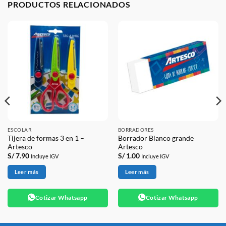
PRODUCTOS RELACIONADOS
ESCOLAR
BORRADORES
Tijera de formas 3 en 1 –
Borrador Blanco grande
Artesco
Artesco
S/
7.90
S/
1.00
Incluye IGV
Incluye IGV
Leer más
Leer más
Cotizar Whatsapp
Cotizar Whatsapp