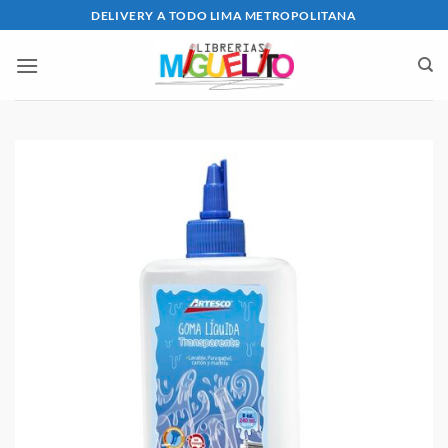
Saltar
DELIVERY A TODO LIMA METROPOLITANA
al
contenido