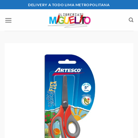
Saltar
DELIVERY A TODO LIMA METROPOLITANA
al
contenido