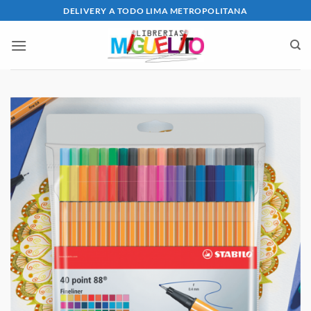
Saltar
DELIVERY A TODO LIMA METROPOLITANA
al
contenido