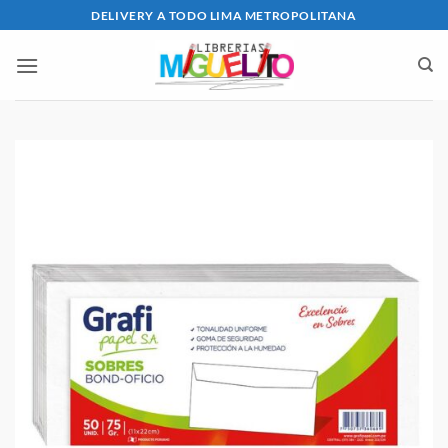
Saltar
DELIVERY A TODO LIMA METROPOLITANA
al
contenido