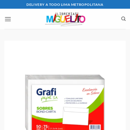
Saltar
DELIVERY A TODO LIMA METROPOLITANA
al
contenido