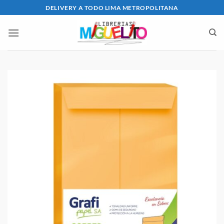
Saltar
DELIVERY A TODO LIMA METROPOLITANA
al
contenido