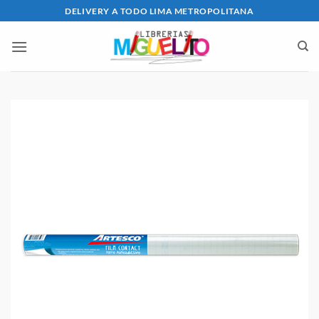
Saltar
DELIVERY A TODO LIMA METROPOLITANA
al
contenido