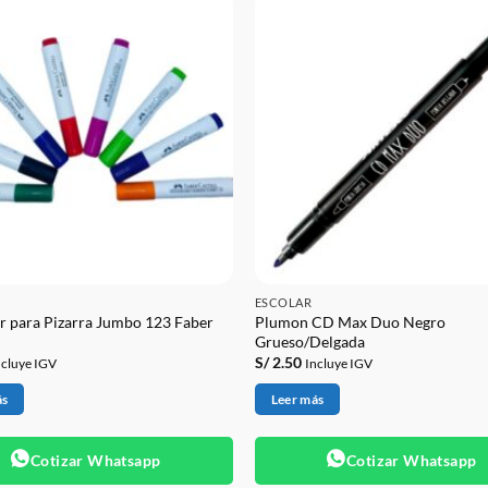
ESCOLAR
 para Pizarra Jumbo 123 Faber
Plumon CD Max Duo Negro
Grueso/Delgada
S/
2.50
ncluye IGV
Incluye IGV
ás
Leer más
Cotizar Whatsapp
Cotizar Whatsapp