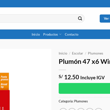
Ver
Inicio
Productos
Contacto
Inicio
/
Escolar
/
Plumones
Plumón 47 x6 Win
12.50
S/
Incluye IGV
Categoría:
Plumones