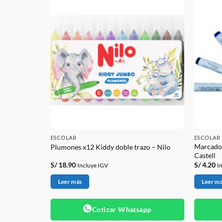
ESCOLAR
ESCOLAR
Marcador
astell
Plumones x12 Kiddy doble trazo – Nilo
Castell
S/
18.90
S/
4.20
Incluye IGV
I
Leer más
Leer m
app
Cotizar Whatsapp