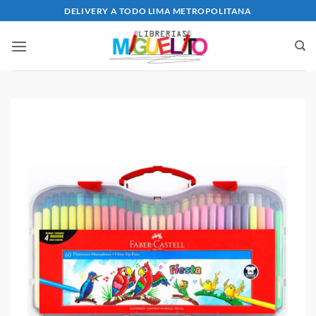
Saltar
DELIVERY A TODO LIMA METROPOLITANA
al
contenido