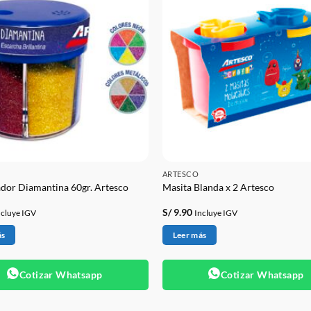
ARTESCO
dor Diamantina 60gr. Artesco
Masita Blanda x 2 Artesco
S/
9.90
ncluye IGV
Incluye IGV
ás
Leer más
Cotizar Whatsapp
Cotizar Whatsapp