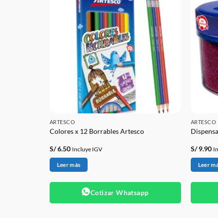
ARTESCO
ARTESCO
ncel –
Colores x 12 Borrables Artesco
Dispensa
S/
6.50
S/
9.90
Incluye IGV
I
Leer más
Leer m
app
Cotizar Whatsapp