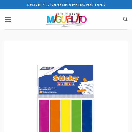
Saltar
DELIVERY A TODO LIMA METROPOLITANA
al
contenido