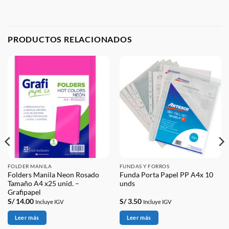
PRODUCTOS RELACIONADOS
FOLDER MANILA
FUNDAS Y FORROS
Folders Manila Neon Rosado
Funda Porta Papel PP A4x 10
Tamaño A4 x25 unid. –
unds
Grafipapel
S/
14.00
S/
3.50
Incluye IGV
Incluye IGV
Leer más
Leer más