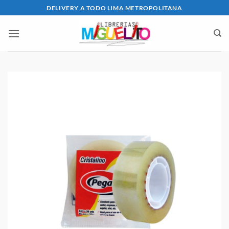
Saltar
DELIVERY A TODO LIMA METROPOLITANA
al
contenido