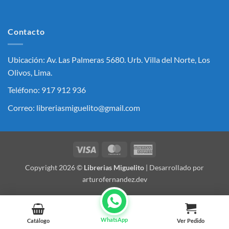
Contacto
Ubicación: Av. Las Palmeras 5680. Urb. Villa del Norte, Los
Olivos, Lima.
Teléfono: 917 912 936
Correo: libreriasmiguelito@gmail.com
Visa
MasterCard
American
Express
Copyright 2026 ©
Librerias Miguelito
| Desarrollado por
arturofernandez.dev
WhatsApp
Catálogo
Ver Pedido