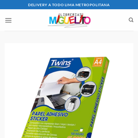
Saltar
DELIVERY A TODO LIMA METROPOLITANA
al
contenido