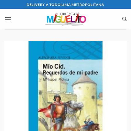
Saltar
DELIVERY A TODO LIMA METROPOLITANA
al
contenido