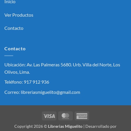
Inicio
Ver Productos
Contacto
Contacto
Ubicación: Av. Las Palmeras 5680. Urb. Villa del Norte, Los
Olivos, Lima.
Teléfono: 917 912 936
Correo: libreriasmiguelito@gmail.com
Visa
MasterCard
American
Express
Copyright 2026 ©
Librerias Miguelito
| Desarrollado por