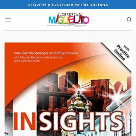
Saltar
DELIVERY A TODO LIMA METROPOLITANA
al
contenido