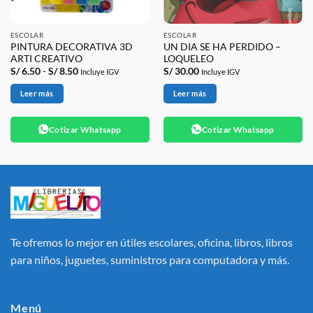
ESCOLAR
ESCOLAR
PINTURA DECORATIVA 3D
UN DIA SE HA PERDIDO –
ARTI CREATIVO
LOQUELEO
Rango
S/
6.50
-
S/
8.50
S/
30.00
Incluye IGV
Incluye IGV
de
precios:
Leer más
Leer más
desde
S/ 6.50
hasta
S/ 8.50
Cotizar Whatsapp
Cotizar Whatsapp
Te ofremos lo mejor en útiles escolares, oficina, libros, libros
para niños, juguetes, suministros para computadora y más.
Menú