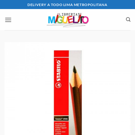
Saltar
DELIVERY A TODO LIMA METROPOLITANA
al
contenido