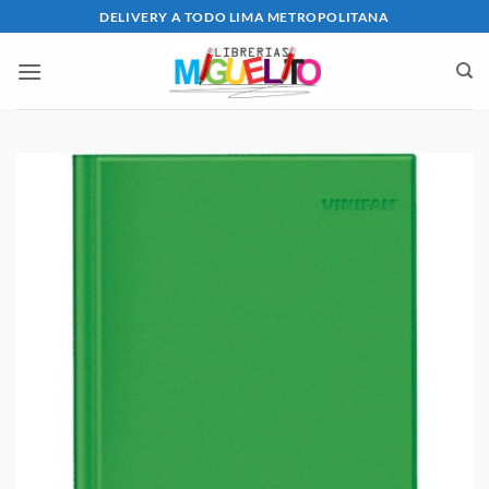
Saltar
DELIVERY A TODO LIMA METROPOLITANA
al
contenido