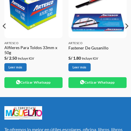
ARTESCO
ARTESCO
Alfileres Para Toldos 33mm x
Fastener De Gusanillo
50g
S/
2.50
S/
1.80
Incluye IGV
Incluye IGV
Leer más
Leer más
Cotizar Whatsapp
Cotizar Whatsapp
Te ofremos lo mejor en útiles escolares, oficina, libros, libros