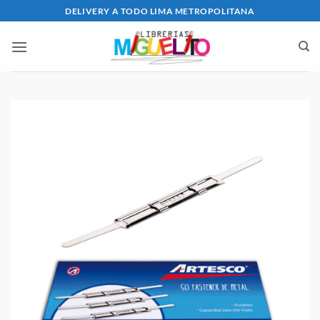
Saltar
DELIVERY A TODO LIMA METROPOLITANA
al
contenido