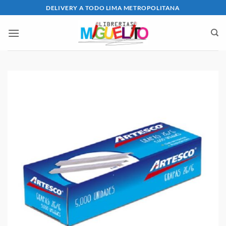
Saltar
DELIVERY A TODO LIMA METROPOLITANA
al
contenido