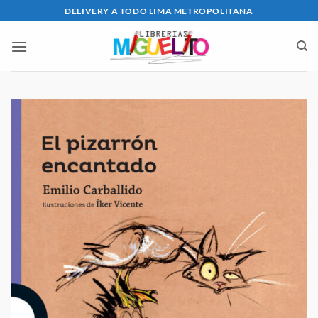
Saltar
DELIVERY A TODO LIMA METROPOLITANA
al
contenido