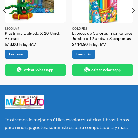
ESCOLAR
COLORES
Plastilina Delgada X 10 Unid.
Lápices de Colores Triangulares
Artesco
Jumbo x 12 unds. + Sacapuntas
S/
3.00
S/
14.50
Incluye IGV
Incluye IGV
Leer más
Leer más
Cotizar Whatsapp
Cotizar Whatsapp
Te ofremos lo mejor en útiles escolares, oficina, libros, libros
para niños, juguetes, suministros para computadora y más.