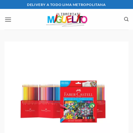
Saltar
DELIVERY A TODO LIMA METROPOLITANA
al
contenido