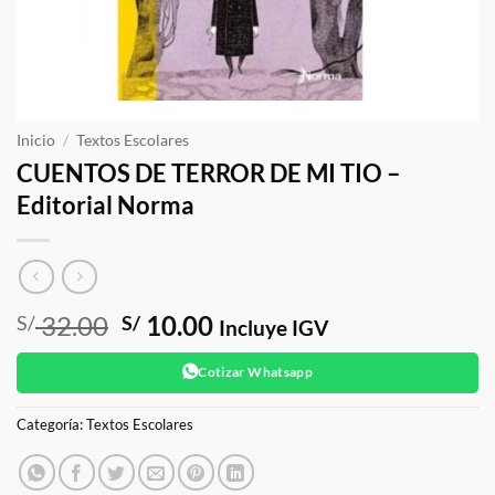
Inicio
/
Textos Escolares
CUENTOS DE TERROR DE MI TIO –
Editorial Norma
El
El
32.00
10.00
S/
S/
Incluye IGV
precio
precio
original
actual
Cotizar Whatsapp
era:
es:
S/ 32.00.
S/ 10.00.
Categoría:
Textos Escolares