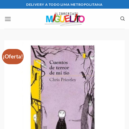
Saltar
DELIVERY A TODO LIMA METROPOLITANA
al
contenido
¡Oferta!