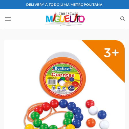
Saltar
DELIVERY A TODO LIMA METROPOLITANA
al
contenido