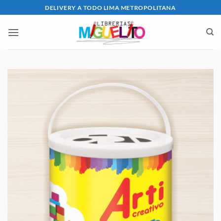
Saltar
DELIVERY A TODO LIMA METROPOLITANA
al
contenido