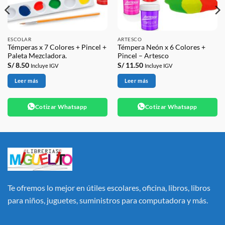
ESCOLAR
ARTESCO
Témperas x 7 Colores + Pincel +
Témpera Neón x 6 Colores +
Paleta Mezcladora.
Pincel – Artesco
S/
8.50
S/
11.50
Incluye IGV
Incluye IGV
Leer más
Leer más
Cotizar Whatsapp
Cotizar Whatsapp
Te ofremos lo mejor en útiles escolares, oficina, libros, libros
para niños, juguetes, suministros para computadora y más.