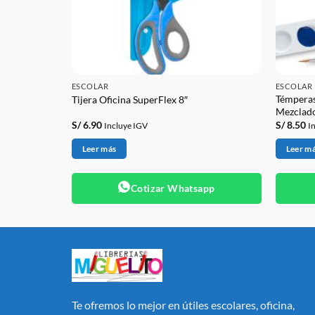
ESCOLAR
ESCOLAR
Témperas
sco
Tijera Oficina SuperFlex 8″
Mezclado
S/
6.90
S/
8.50
Incluye IGV
I
Leer más
Leer m
app
Cotizar Whatsapp
Te ofremos lo mejor en útiles escolares, oficina,