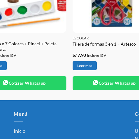
ESCOLAR
 x 7 Colores + Pincel + Paleta
Tijera de formas 3 en 1 – Artesco
ra.
S/
7.90
ncluye IGV
Incluye IGV
ás
Leer más
Cotizar Whatsapp
Cotizar Whatsapp
Menú
C
Inicio
Ub
No