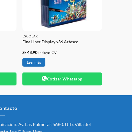
ESCOLAR
Fine Liner Display x36 Artesco
S/
48.90
Incluye IGV
Leer más
Cotizar Whatsapp
ontacto
icación: Av. Las Palmeras 5680. Urb. Villa del
rte, Los Olivos, Lima.