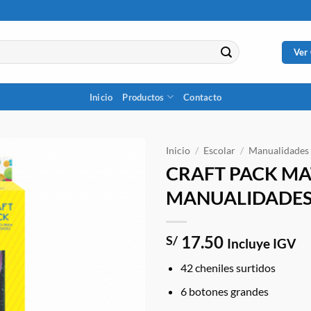
Ver
Inicio
Productos
Contacto
Inicio
/
Escolar
/
Manualidades
CRAFT PACK MA
MANUALIDADE
17.50
S/
Incluye IGV
42 cheniles surtidos
6 botones grandes