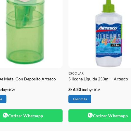
ESCOLAR
De Metal Con Depósito Artesco
Silicona Líquida 250ml – Artesco
S/
6.80
ncluye IGV
Incluye IGV
ás
Leer más
Cotizar Whatsapp
Cotizar Whatsapp