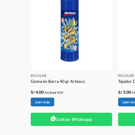
ESCOLAR
ESCOLAR
24 unds.
Goma en Barra 40 gr Artesco
Tajador 
S/
4.00
S/
3.00
Incluye IGV
I
Leer más
Leer m
app
Cotizar Whatsapp