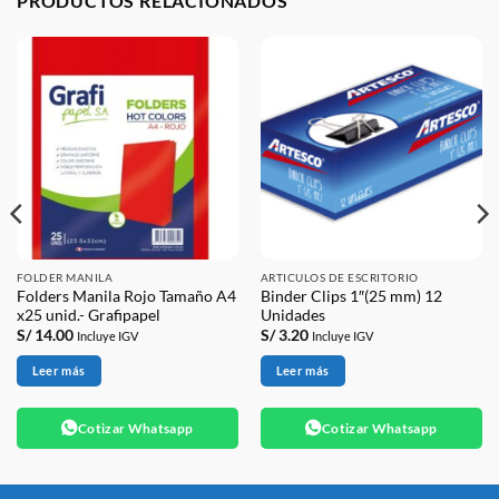
PRODUCTOS RELACIONADOS
FOLDER MANILA
ARTICULOS DE ESCRITORIO
Folders Manila Rojo Tamaño A4
Binder Clips 1″(25 mm) 12
x25 unid.- Grafipapel
Unidades
S/
14.00
S/
3.20
Incluye IGV
Incluye IGV
Leer más
Leer más
Cotizar Whatsapp
Cotizar Whatsapp