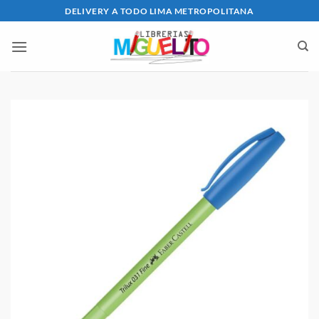
Saltar
DELIVERY A TODO LIMA METROPOLITANA
al
contenido