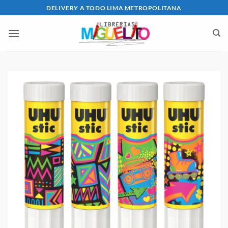
Saltar
DELIVERY A TODO LIMA METROPOLITANA
al
contenido