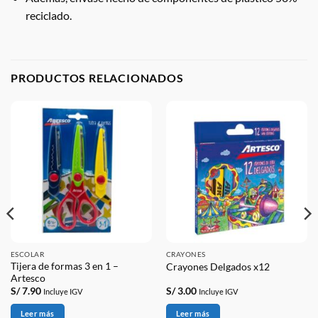
reciclado.
PRODUCTOS RELACIONADOS
ESCOLAR
CRAYONES
Tijera de formas 3 en 1 –
Crayones Delgados x12
Artesco
S/
7.90
S/
3.00
Incluye IGV
Incluye IGV
Leer más
Leer más