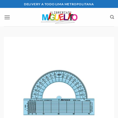
Saltar
DELIVERY A TODO LIMA METROPOLITANA
al
contenido