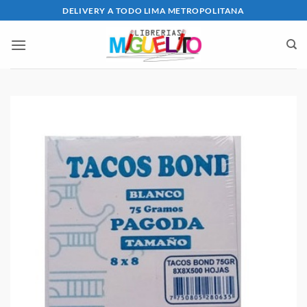
Saltar
DELIVERY A TODO LIMA METROPOLITANA
al
contenido