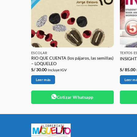
ESCOLAR
TEXTOS E
RIO QUE CUENTA (los pájaros, las semillas)
M
INSIGHT
– LOQUELEO
S/
30.00
S/
85.00
Incluye IGV
Leer más
Leer m
app
Cotizar Whatsapp