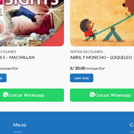
SCOLARES
TEXTOS ESCOLARES
S 5 – MACMILLAN
ABRIL Y MONCHO – LOQUELEO
S/
30.00
Incluye IGV
Incluye IGV
ás
Leer más
Cotizar Whatsapp
Cotizar Whatsapp
Menú
C