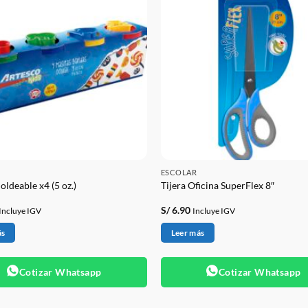
ESCOLAR
ldeable x4 (5 oz.)
Tijera Oficina SuperFlex 8″
S/
6.90
Incluye IGV
Incluye IGV
ás
Leer más
Cotizar Whatsapp
Cotizar Whatsapp