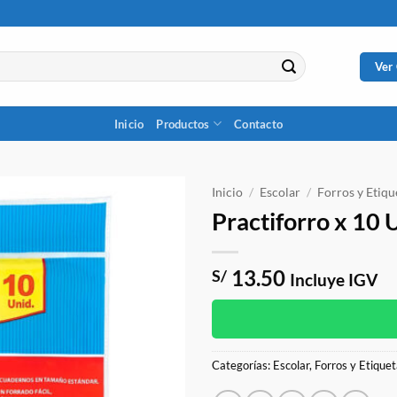
Ver
Inicio
Productos
Contacto
Inicio
/
Escolar
/
Forros y Etiqu
Practiforro x 10 
13.50
S/
Incluye IGV
Categorías:
Escolar
,
Forros y Etique