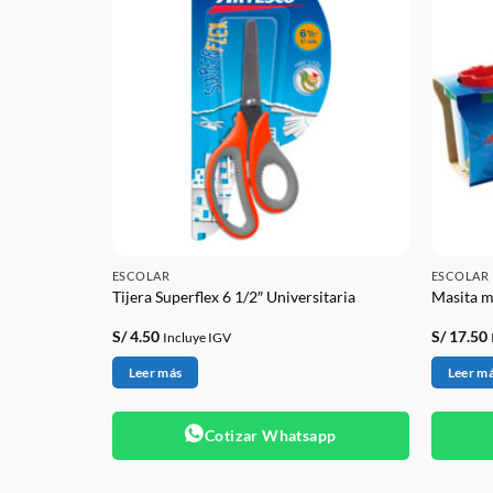
ESCOLAR
ESCOLAR
12
Tijera Superflex 6 1/2″ Universitaria
Masita mo
S/
4.50
S/
17.50
Incluye IGV
Leer más
Leer m
app
Cotizar Whatsapp