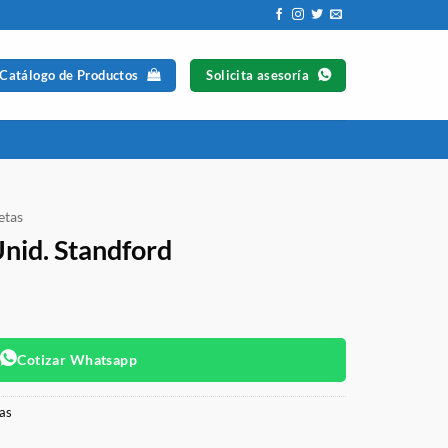
 Catálogo de Productos
Solicita asesoría
etas
Unid. Standford
Cotizar Whatsapp
tas