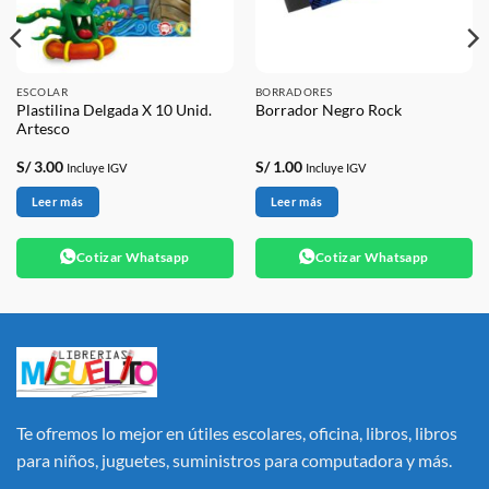
ESCOLAR
BORRADORES
Plastilina Delgada X 10 Unid.
Borrador Negro Rock
Artesco
S/
3.00
S/
1.00
Incluye IGV
Incluye IGV
Leer más
Leer más
Cotizar Whatsapp
Cotizar Whatsapp
Te ofremos lo mejor en útiles escolares, oficina, libros, libros
para niños, juguetes, suministros para computadora y más.