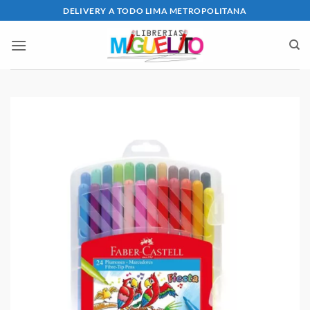
Saltar
DELIVERY A TODO LIMA METROPOLITANA
al
contenido