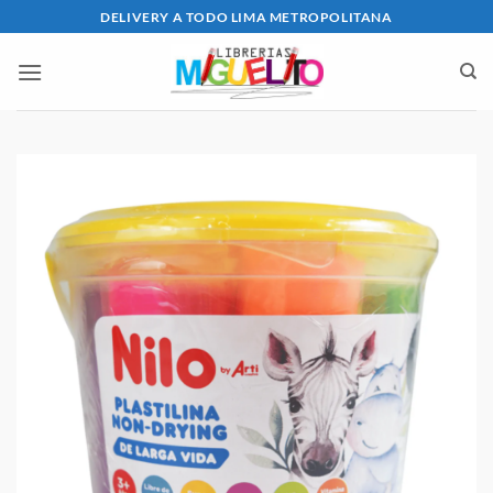
Saltar
DELIVERY A TODO LIMA METROPOLITANA
al
contenido