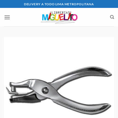
Saltar
DELIVERY A TODO LIMA METROPOLITANA
al
contenido