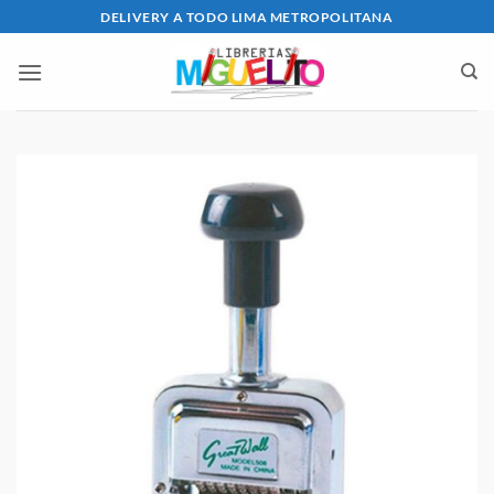
Saltar
DELIVERY A TODO LIMA METROPOLITANA
al
contenido