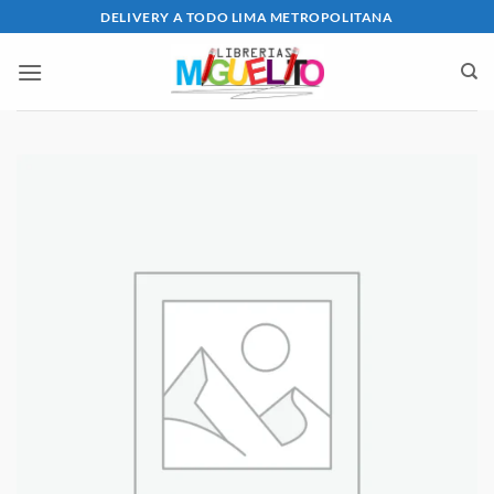
Saltar
DELIVERY A TODO LIMA METROPOLITANA
al
contenido