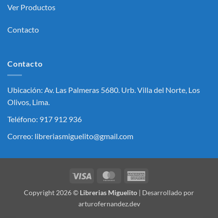
Ver Productos
Contacto
Contacto
Ubicación: Av. Las Palmeras 5680. Urb. Villa del Norte, Los
Olivos, Lima.
Teléfono: 917 912 936
Correo: libreriasmiguelito@gmail.com
Visa
MasterCard
American
Express
Copyright 2026 ©
Librerias Miguelito
| Desarrollado por
arturofernandez.dev