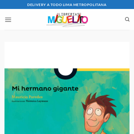
Saltar
DELIVERY A TODO LIMA METROPOLITANA
al
contenido