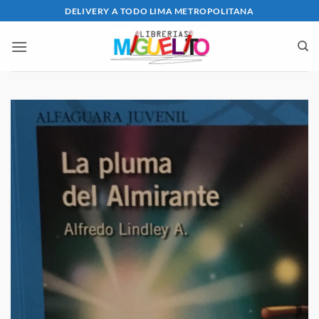
Saltar
DELIVERY A TODO LIMA METROPOLITANA
al
contenido