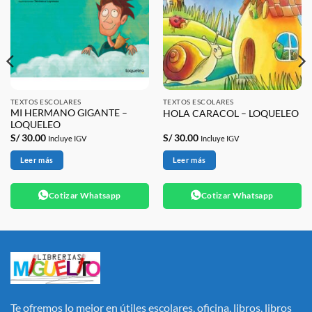
TEXTOS ESCOLARES
TEXTOS ESCOLARES
MI HERMANO GIGANTE –
HOLA CARACOL – LOQUELEO
LOQUELEO
S/
30.00
S/
30.00
Incluye IGV
Incluye IGV
Leer más
Leer más
Cotizar Whatsapp
Cotizar Whatsapp
Te ofremos lo mejor en útiles escolares, oficina, libros, libros