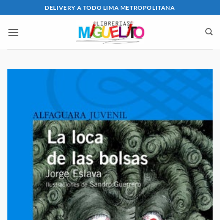
Saltar
DELIVERY A TODO LIMA METROPOLITANA
al
contenido