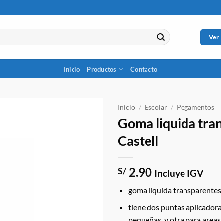
Ver
Inicio
Productos
Contacto
Inicio
/
Escolar
/
Pegamentos
Goma liquida tra
Castell
2.90
S/
Incluye IGV
goma liquida transparentes p
tiene dos puntas aplicadora
pequeñas, y otra para area