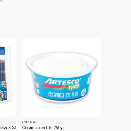
s.
ESCOLAR
rgos x 60
Ceramica en frio 250gr