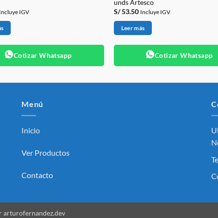
unds Artesco
S/
53.50
Incluye IGV
Incluye IGV
ás
Leer más
Cotizar Whatsapp
Cotizar Whatsapp
Menú
C
Inicio
Ub
No
Ver Productos
T
Contacto
C
or
arturofernandez.dev