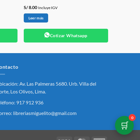
S/
8.00
Incluye IGV
Leer más
Cotizar Whatsapp
ontacto
icación: Av. Las Palmeras 5680. Urb. Villa del
rte, Los Olivos, Lima.
eléfono: 917 912 936
orreo: libreriasmiguelito@gmail.com
0
🛒