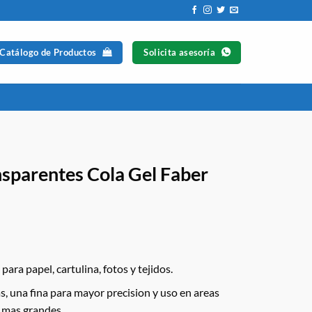
 Catálogo de Productos
Solicita asesoría
nsparentes Cola Gel Faber
ara papel, cartulina, fotos y tejidos.
s, una fina para mayor precision y uso en areas
s mas grandes.